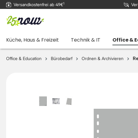
1
Versandkostenfrei ab 49€
Ver
e springen
Zur Hauptnavigation springen
Küche, Haus & Freizeit
Technik & IT
Office & 
Office & Education
Bürobedarf
Ordnen & Archivieren
Re