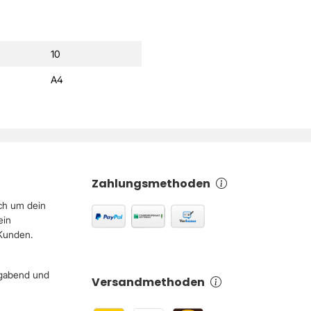
10
A4
Zahlungsmethoden
ch um dein
ein
 Kunden.
igabend und
Versandmethoden