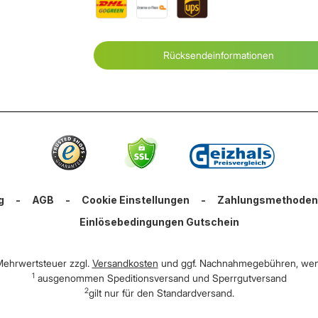
Rücksendeinformationen
g
-
AGB
-
Cookie Einstellungen
-
Zahlungsmethoden
Einlösebedingungen Gutschein
. Mehrwertsteuer zzgl.
Versandkosten
und ggf. Nachnahmegebühren, wen
1
ausgenommen Speditionsversand und Sperrgutversand
2
gilt nur für den Standardversand.