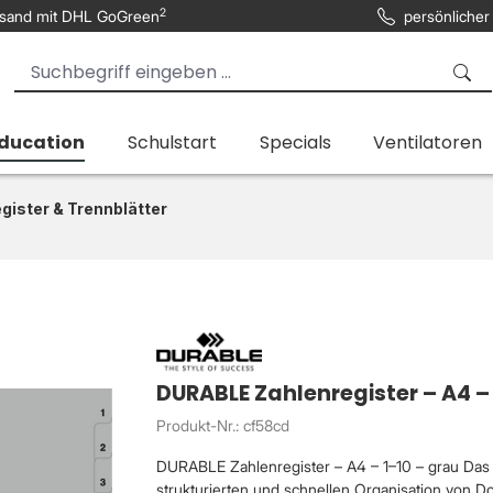
2
sand mit DHL GoGreen
persönlicher
Education
Schulstart
Specials
Ventilatoren
gister & Trennblätter
DURABLE Zahlenregister – A4 –
Produkt-Nr.: cf58cd
DURABLE Zahlenregister – A4 – 1–10 – grau Das 
strukturierten und schnellen Organisation von 