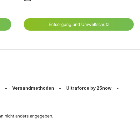
Entsorgung und Umweltschutz
-
Versandmethoden
-
Ultraforce by 25now
-
n nicht anders angegeben.