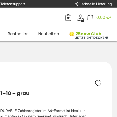
 Telefonsupport
schnelle Lieferung
0,00 €*
Bestseller
Neuheiten
25now Club
JETZT ENTDECKEN!
 1–10 – grau
DURABLE Zahlenregister im A4-Format ist ideal zur
Dokumenten in Ordnern geeignet, wodurch Unterlagen