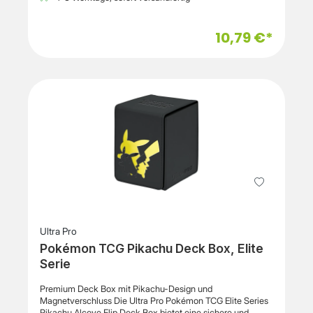
auffällige Optik und eignet sich für Spieldecks,
Sammlungen und den täglichen Einsatz. Die Kartenhüllen
bestehen aus PVC-freiem Polypropylen und schützen
10,79 €*
Karten vor Kratzern, Schmutz und Abnutzung während des
Spielens oder bei der Lagerung. Durch die ChromaFusion-
Technologie bleibt das Druckmotiv länger haltbar und
widerstandsfähig gegen Ablösen. Die Sleeves eignen sich
für Pokémon Karten sowie weitere Trading Cards im
Standardformat. Die glatte Oberfläche unterstützt ein
angenehmes Mischen der Karten und eine sichere
Aufbewahrung. Pro Packung sind 65 Kartenhüllen
enthalten.Wichtige Eigenschaften Produkttyp: Deck
Protector Sleeves / Kartenhüllen Modell: Pokémon TCG
Mega Charizard X Offiziell lizenziertes Pokémon Trading
Card Game Zubehör Motiv: Mega Charizard X Inhalt: 65
Kartenhüllen Geeignet für Karten im Standardformat 63 x
89 mm Sleevegröße: 66 x 91 mm Material: PVC-freies
Polypropylen ChromaFusion-Technologie für langlebigen
Druck Schutz vor Kratzern, Schmutz und Abnutzung
Ultra Pro
Pokémon TCG Pikachu Deck Box, Elite
Serie
Premium Deck Box mit Pikachu-Design und
Magnetverschluss Die Ultra Pro Pokémon TCG Elite Series
Pikachu Alcove Flip Deck Box bietet eine sichere und