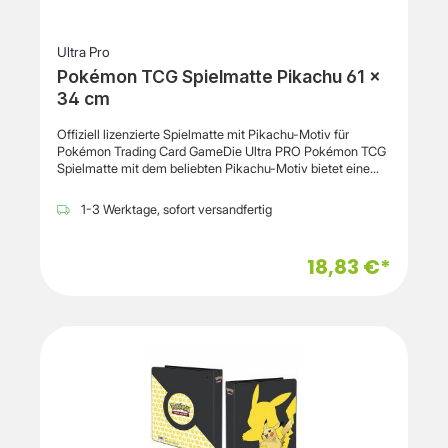
Ultra Pro
Pokémon TCG Spielmatte Pikachu 61 ×
34 cm
Offiziell lizenzierte Spielmatte mit Pikachu-Motiv für
Pokémon Trading Card GameDie Ultra PRO Pokémon TCG
Spielmatte mit dem beliebten Pikachu-Motiv bietet eine
hochwertige Spielunterlage für das Pokémon Trading Card
Game und andere Sammelkartenspiele. Das farbenfrohe
1-3 Werktage, sofort versandfertig
Full-Art-Design macht die Spielmatte zu einem echten
Blickfang und eignet sich gleichermaßen für Turniere,
Spielabende oder als dekoratives Sammlerstück. Als
18,83 €*
offiziell lizenziertes Pokémon-Produkt verbindet sie
Funktionalität mit einem ansprechenden Design.Die weiche
Stoffoberfläche schützt Sammelkarten und Spielzubehör
vor Kratzern und sorgt für ein angenehmes Spielgefühl. Die
rutschfeste Unterseite aus Naturkautschuk verhindert ein
Verrutschen der Matte und gewährleistet auch bei
intensiven Partien einen sicheren Halt. Mit ihren Maßen von
ca. 61 × 34 cm (24" × 13,5") bietet sie ausreichend Platz für
Karten, Spielzubehör und Deckboxen.Dank der
hochwertigen Verarbeitung eignet sich die Spielmatte nicht
nur für das Pokémon-Sammelkartenspiel, sondern auch als