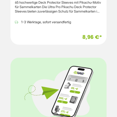
65 hochwertige Deck Protector Sleeves mit Pikachu-Motiv
für Sammelkarten Die Ultra Pro Pikachu Deck Protector
Sleeves bieten zuverlässigen Schutz für Sammelkarten im
Standardformat. Die offiziell lizenzierten Pokémon
Kartenhüllen sind mit einem vollfarbigen Pikachu-Design
1-3 Werktage, sofort versandfertig
ausgestattet und eignen sich für Karten mit den Maßen 63 x
89 mm. Gefertigt aus archivierungssicherem, PVC-freiem
Polypropylen schützen die Sleeves Karten vor Staub,
8,96 €*
Kratzern und Abnutzung während des Spielens oder bei der
langfristigen Lagerung. Die integrierte ChromaFusion-
Technologie reduziert das Ablösen des Druckmotivs und
sorgt für eine erhöhte Haltbarkeit im täglichen Einsatz. Das
Set enthält 65 Kartenhüllen und eignet sich für Pokémon
Sammelkarten sowie weitere Trading Cards im
Standardformat. Die glatte Oberfläche ermöglicht ein
gleichmäßiges Mischen der Karten und unterstützt eine
sichere Aufbewahrung der Sammlung.Wichtige
Eigenschaften: Produkttyp: Deck Protector Sleeves /
Kartenhüllen Motiv: Pikachu Offiziell lizenzierte Pokémon
Trading Card Game Sleeves Inhalt: 65 KartenhüllenFür
Karten im Standardformat 63 × 89 mm geeignet Außenmaß
der Sleeves: 66 × 91 mm Material: Archivierungssicheres,
PVC-freies Polypropylen ChromaFusion Technology™
gegen Ablösen des Drucks Schutz vor Staub, Schmutz und
Abnutzung