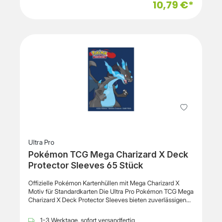
10,79 €*
Karten vor Kratzern, Schmutz und Abnutzung während des
Spielens oder bei der Lagerung. Durch die ChromaFusion-
Technologie bleibt das Druckmotiv länger haltbar und
widerstandsfähig gegen Ablösen. Die Sleeves eignen sich
für Pokémon Karten sowie weitere Trading Cards im
Standardformat. Die glatte Oberfläche unterstützt ein
angenehmes Mischen der Karten und eine sichere
Aufbewahrung. Pro Packung sind 65 Kartenhüllen
enthalten.Wichtige Eigenschaften Produkttyp: Deck
Protector Sleeves / Kartenhüllen Modell: Pokémon TCG
Mega Charizard Y Offiziell lizenziertes Pokémon Trading
Card Game Zubehör Motiv: Mega Charizard Y Inhalt: 65
Kartenhüllen Geeignet für Karten im Standardformat 63 x
89 mm Sleevegröße: 66 x 91 mm Material: PVC-freies
Polypropylen ChromaFusion-Technologie für langlebigen
Druck Schutz vor Kratzern, Schmutz und Abnutzung
Ultra Pro
Pokémon TCG Mega Charizard X Deck
Protector Sleeves 65 Stück
Offizielle Pokémon Kartenhüllen mit Mega Charizard X
Motiv für Standardkarten Die Ultra Pro Pokémon TCG Mega
Charizard X Deck Protector Sleeves bieten zuverlässigen
Schutz für Sammelkarten im Standardformat. Das offizielle
Pokémon Design mit Mega Charizard X sorgt für eine
1-3 Werktage, sofort versandfertig