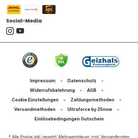
Social-Media
Impressum
-
Datenschutz
-
Widerrufsbelehrung
-
AGB
-
Cookie Einstellungen
-
Zahlungsmethoden
-
Versandmethoden
-
Ultraforce by 25now
-
Einlösebedingungen Gutschein
* Alle Preise inkl. gesetzl. Mehrwertsteuer zzgl.
Versandkosten