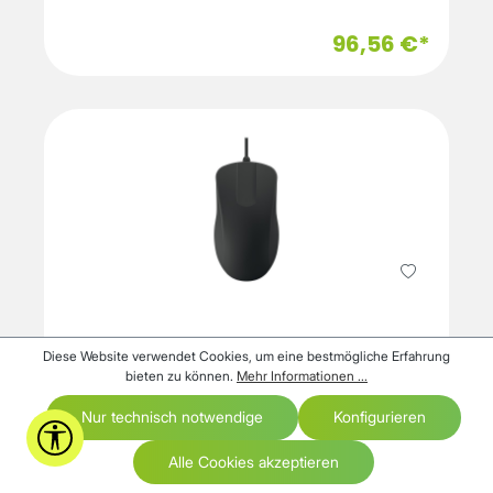
96,56 €*
Contour
Diese Website verwendet Cookies, um eine bestmögliche Erfahrung
ACTIVE KEY Hygiene Mouse with Scroll
bieten zu können.
Mehr Informationen ...
Sensor Fully Se
Nur technisch notwendige
Konfigurieren
Werkzeugleiste anzeigen
1-3 Werktage, sofort versandfertig
Alle Cookies akzeptieren
Versandkostenfrei