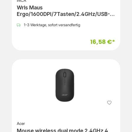
INCA
Wrls Maus
Ergo/1600DPI/7Tasten/2.4GHz/USB-C
sw
1-3 Werktage, sofort versandfertig
16,58 €*
Acer
Mouse wireless dual mode 2.4GHz 4