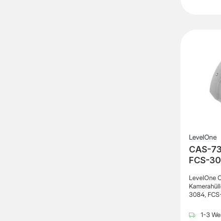
LevelOne
CAS-73
FCS-30
LevelOne C
Kamerahüll
3084, FCS
3087Allgem
Kamerahüll
1-3 Wer
26.47 cmTi