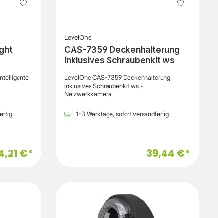
LevelOne
ght
CAS-7359 Deckenhalterung
inklusives Schraubenkit ws
ntelligente
LevelOne CAS-7359 Deckenhalterung
inklusives Schraubenkit ws -
Netzwerkkamera
otect Smart
tarke
ertig
1-3 Werktage, sofort versandfertig
ellen,
ung und
s nicht nur
4,21 €*
39,44 €*
e
rwachung von
lätzen oder
ie nahtlose
ystem
einfach über
 auf