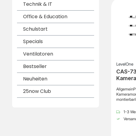
Technik & IT
Office & Education
Schulstart
Specials
Ventilatoren
LevelOne
Bestseller
CAS-733
Kamer
Neuheiten
AllgemeinP
25now Club
Kameramon
montierbarI
Kompatibili
4051
1-3 Wer
Versand