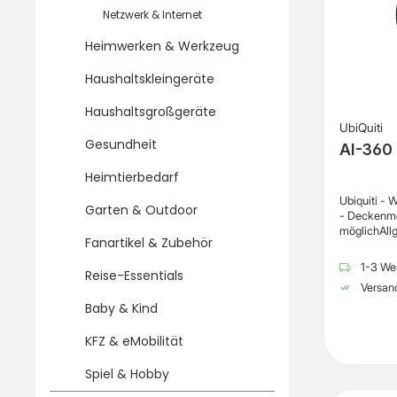
Netzwerk & Internet
Heimwerken & Werkzeug
Haushaltskleingeräte
Haushaltsgroßgeräte
UbiQuiti
Gesundheit
AI-360 
Heimtierbedarf
Ubiquiti - 
Garten & Outdoor
- Deckenm
möglichAll
Fanartikel & Zubehör
für
Kamerakup
1-3 Wer
Reise-Essentials
ontage
Versand
möglichPro
Baby & Kind
Polycarbo
gVerschied
KFZ & eMobilität
Spiel & Hobby