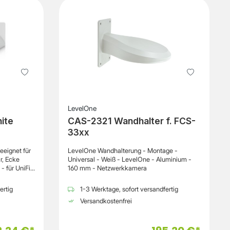
eich
Ethernet)
schen,
Betriebstemperatur-20°C bis 50°C FarbeWeiß
l
LevelOne
ite
CAS-2321 Wandhalter f. FCS-
33xx
eeignet für
LevelOne Wandhalterung - Montage -
r, Ecke
Universal - Weiß - LevelOne - Aluminium -
- für UniFi
160 mm - Netzwerkkamera
amontagear
ertig
1-3 Werktage, sofort versandfertig
ür
Versandkostenfrei
r, Ecke
ußenbereich
ng,
.2