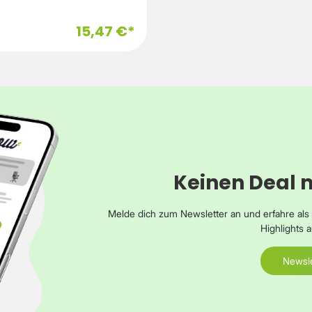
99 gFarbeWeißInformationen zur
tätEntwickelt fürLevelOne FCS-
15,47 €*
-3086, FCS-3087
Keinen Deal 
Melde dich zum Newsletter an und erfahre al
Highlights
Newsle