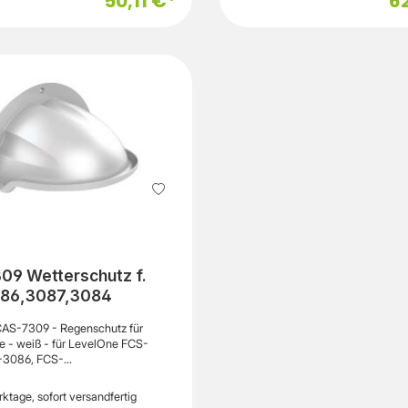
50,11 €*
6
cmHöhe9 cmGewicht670
gFarbeWeißVerschiedenesLeistu
eUnterstützung für 3/4" Kabel, wet
Außendurchmesser des Rohrs 1,5 
2"KennzeichnungIP66Informatione
KompatibilitätEntwickelt fürUbiqui
Ultra
09 Wetterschutz f.
86,3087,3084
AS-7309 - Regenschutz für
e - weiß - für LevelOne FCS-
-3086, FCS-
einProdukttypRegenschutz für
eProduktmaterialMischfaserBreite
ktage, sofort versandfertig
efe15.2 cmHöhe18.96