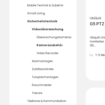
Mobile Technik & Zubehör
Smart Living
UbiQuiti
Sicherheitstechnik
G5 PTZ
Videoüberwachung
Überwachungskameras
Ubiquiti Un
montierbar 
Kamerazubehör
G5
PTZAllgeme
Video Recorder
tzierung/M
1-3 Wer
montierbar
Alarmanlagen
Produktmate
steelBreit
Zutrittskontrolle
cmGewicht
gVerschied
Türsprechanlagen
Information
fürUbiquiti
Rauchmelder
Tresore
Telefonie & Kommunikation