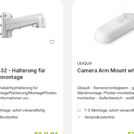
Lumen BewegungsmelderJa, bis zu 10 m
Professional Kamera FunktionErweiterte
Kameraauflösung1080p Full HD
Nachtsicht & Bildverbesserung
KompatibilitätUniFi Protect
EinsatzbereichInnen- & Außenber
StromversorgungPoE (Power over 
VerbesserungReduziertes Bildrau
optimierte Farbtreue MontageEinfache
Integration mit der G5 Professiona
UbiQuiti
2 - Halterung für
Camera Arm Mount wh
amontage
rodukttypHalterung für
Ubiquiti - Kameramontagearm - g
tagePlatzierung/MontagePfosten
Wandmontage, Pfosten montierba
nformationen zur
montierbar - Außenbereich - weiß 
tätEntwickelt fürLevelOne FCS-
G5
UltraAllgemeinProdukttypKamer
ktage, sofort versandfertig
1-3 Werktage, sofort versandf
mPlatzierung/MontageGeeignet f
kostenfrei
Versandkostenfrei
Wandmontage, Pfosten montierba
montierbarInnen-/AußenbereichA
ProduktmaterialAluminiumlegieru
PolycarbonatBreite11.5 cmTiefe25