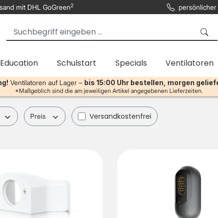
2
sand mit DHL GoGreen
persönlicher
 Education
Schulstart
Specials
Ventilatoren
ng!
Ventilatoren auf Lager –
bis 15:00 Uhr bestellen, morgen gelief
*Maßgeblich sind die am jeweiligen Artikel angegebenen Lieferzeiten.
Filter hinzufügen: Versandkostenfrei
Versandkostenfrei
Preis