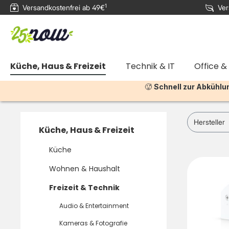
1
Versandkostenfrei ab 49€
Ver
e springen
Zur Hauptnavigation springen
Küche, Haus & Freizeit
Technik & IT
Office &
🥵
Schnell zur Abkühlu
Hersteller
Küche, Haus & Freizeit
Küche
Wohnen & Haushalt
Freizeit & Technik
Audio & Entertainment
Kameras & Fotografie