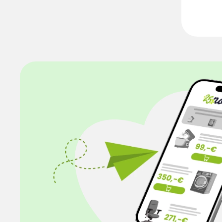
cmGewicht1
Kompatibili
3084, FCS