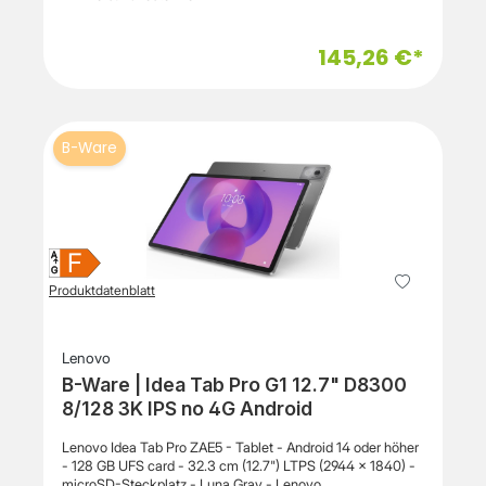
Anschlüsse: USB-C Betriebssystem: Android
Onscreen-Tastatur, Stummtaste, Lautstärke -, Lautstärke
Abmessungen: ca. 211 × 124 × 8 mm Gewicht: ca. 330–340
+SchutzFallschutz, fleckenbeständig,
g Lieferumfang 1 × Samsung Galaxy Tab A11 – grau 1 ×
145,26 €*
spritzwasserbeständigBreite25.6 cmTiefe19.5 cmHöhe2
USB-C-Ladekabel 1 × Netzteil 1 × Kurzanleitung
cmGewicht570 gTragetascheFunktionenUmwandelbar in
einen Ständer zum Tippen oder zur Videobetrachtung,
stabil, einstellbare Sichtwinkel, Magnetverschluss, Apple
Stifthalter, 1,83 m FallschutzVerschiedenesFarbeClassic
B-Ware
BlueHerstellergarantieService und SupportBegrenzte
Garantie - 3 JahreInformationen zur
KompatibilitätEntwickelt fürApple 10.9-inch iPad (10.
Generation)
F
A
↑
G
Produktdatenblatt
Lenovo
B-Ware | Idea Tab Pro G1 12.7" D8300
8/128 3K IPS no 4G Android
Lenovo Idea Tab Pro ZAE5 - Tablet - Android 14 oder höher
- 128 GB UFS card - 32.3 cm (12.7") LTPS (2944 x 1840) -
microSD-Steckplatz - Luna Gray - Lenovo