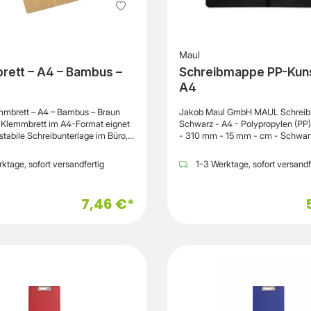
Maul
ett – A4 – Bambus –
Schreibmappe PP-Kuns
A4
brett – A4 – Bambus – Braun
Jakob Maul GmbH MAUL Schreib
lemmbrett im A4-Format eignet
Schwarz - A4 - Polypropylen (PP
 stabile Schreibunterlage im Büro,
- 310 mm - 15 mm - cm - Schwar
uf Baustellen oder unterwegs.
este Oberfläche lassen sich
ktage, sofort versandfertig
1-3 Werktage, sofort versandf
auch ohne Tisch komfortabel
, wodurch ein flexibles Arbeiten in
dlichen Umgebungen unterstützt
7,46 €*
robuste Klemmmechanik hält
sicher an ihrem Platz und
ein schnelles Einlegen und
en von Dokumenten, wodurch
ufe effizient gestaltet werden
chzeitig sorgt die stabile
für einen zuverlässigen Halt auch
r Nutzung. Das Material aus
tet eine widerstandsfähige