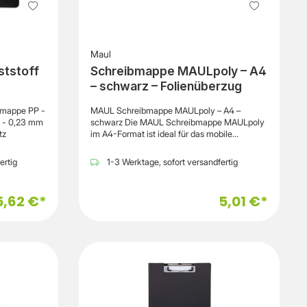
Maul
tstoff
Schreibmappe MAULpoly – A4
– schwarz – Folienüberzug
mappe PP -
MAUL Schreibmappe MAULpoly – A4 –
) - 0,23 mm
schwarz Die MAUL Schreibmappe MAULpoly
tz
im A4-Format ist ideal für das mobile
Schreiben und Organisieren von Dokumenten
geeignet, wodurch Unterlagen auch
ertig
1-3 Werktage, sofort versandfertig
unterwegs sicher fixiert und bequem
bearbeitet werden können. Der integrierte
verchromte Bügelklemmer sorgt für einen
5,62 €*
5,01 €*
sicheren Halt der eingelegten Blätter, wodurch
Dokumente zuverlässig fixiert bleiben. Mit
einer Klemmweite von ca. 8 mm können auch
mehrere Seiten gleichzeitig gehalten werden,
wodurch sie sich ideal für Meetings,
Außentermine oder den Schulalltag eignet.
Die stabile Schreibfläche ermöglicht
komfortables Schreiben ohne feste Unterlage,
wodurch flexibles Arbeiten jederzeit möglich