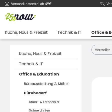
1
Versandkostenfrei ab 49€
Ver
e springen
Zur Hauptnavigation springen
Küche, Haus & Freizeit
Technik & IT
Office & 
Hersteller
Küche, Haus & Freizeit
Technik & IT
Office & Education
Büroausstattung & Möbel
Bürobedarf
Druck- & Fotopapier
Schneidhilfen