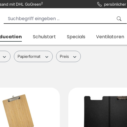
2
sand mit DHL GoGreen
persönlicher
Education
Schulstart
Specials
Ventilatoren
Papierformat
Preis