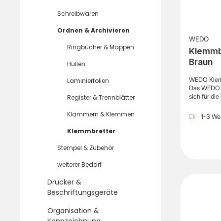
Schreibwaren
Ordnen & Archivieren
WEDO
Ringbücher & Mappen
Klemmbr
Braun
Hüllen
WEDO Klemm
Laminierfolien
Das WEDO K
sich für die
Register & Trennblätter
im Lager, a
Durch die f
Klammern & Klemmen
1-3 Wer
Dokumente 
beschreiben
Klemmbretter
unterschie
wird. Die 
Stempel & Zubehör
Unterlagen 
ermöglicht 
weiterer Bedarf
Austausch
Arbeitsablä
Drucker &
können. Glei
Beschriftungsgeräte
Ausführung 
bei häufige
Organisation &
Bambus bie