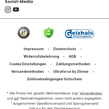
Social-Media
Impressum
-
Datenschutz
-
Widerrufsbelehrung
-
AGB
-
Cookie Einstellungen
-
Zahlungsmethoden
-
Versandmethoden
-
Ultraforce by 25now
-
Einlösebedingungen Gutschein
* Alle Preise inkl. gesetzl. Mehrwertsteuer zzgl.
Versandkosten
und ggf. Nachnahmegebühren, wenn nicht anders angegeben.
1
ausgenommen Speditionsversand und Sperrgutversand
2
gilt nur für den Standardversand.