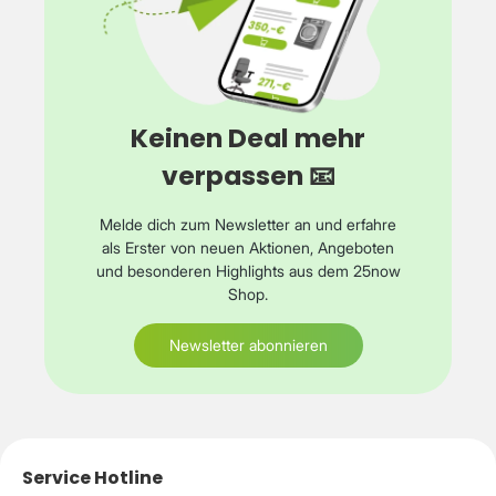
IK04VerbindungenVideoeingangsanschlüsseRJ-45 x
7VideoausgangsanschlüsseHDMI x
1Netzwerkanschluss10/100/1000Base-TAbmessungen und
GewichtDetailsNVR: 22 cm x 22 cm x 4.7 cm - 1.04 kg
Eyeball-Kamera: 9 cm x 9 cm x 7.12 cm - 330 g
Keinen Deal mehr
verpassen 📧
Melde dich zum Newsletter an und erfahre
als Erster von neuen Aktionen, Angeboten
und besonderen Highlights aus dem 25now
Shop.
Newsletter abonnieren
Service Hotline