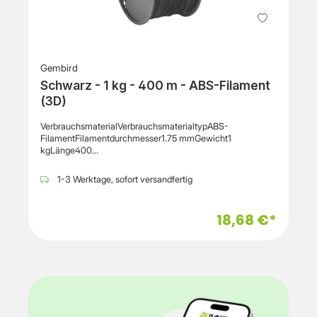
Gembird
Schwarz - 1 kg - 400 m - ABS-Filament
(3D)
VerbrauchsmaterialVerbrauchsmaterialtypABS-
FilamentFilamentdurchmesser1.75 mmGewicht1
kgLänge400
mDrucktechnologieFDMFarbeSchwarzRollendurchmesser1
65 mmRollenbreite100
1-3 Werktage, sofort versandfertig
mmVerschiedenesKennzeichnungISO 9002,
RoHSHerstellergarantieService & Support1 Jahr Garantie
18,68 €*