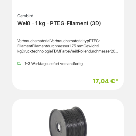
Gembird
Weiß - 1 kg - PTEG-Filament (3D)
VerbrauchsmaterialVerbrauchsmaterialtypPTEG-
FilamentFilamentdurchmesser1.75 mmGewicht1
kgDrucktechnologieFDMFarbeWeißRollendurchmesser200
mmRollenbreite67 mmVerschiedenesKennzeichnungISO
9002, RoHS
1-3 Werktage, sofort versandfertig
17,04 €*