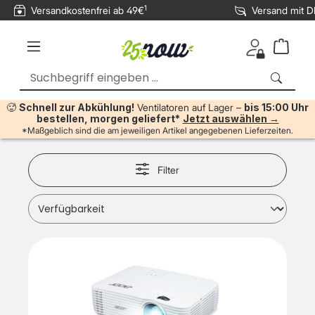
1
Versandkostenfrei ab 49€
Versand mit 
inhalt springen
🥵
Schnell zur Abkühlung!
Ventilatoren auf Lager –
bis 15:00 Uhr
bestellen, morgen geliefert*
Jetzt auswählen →
*Maßgeblich sind die am jeweiligen Artikel angegebenen Lieferzeiten.
Filter