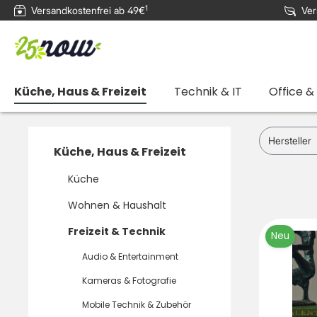
1
Versandkostenfrei ab 49€
Ver
e springen
Zur Hauptnavigation springen
Küche, Haus & Freizeit
Technik & IT
Office &
Hersteller
Küche, Haus & Freizeit
Küche
Wohnen & Haushalt
Freizeit & Technik
Neu
Audio & Entertainment
Kameras & Fotografie
Mobile Technik & Zubehör