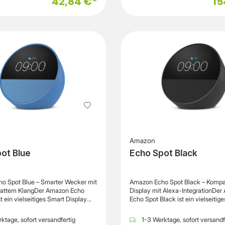
42,84 €*
15
Kamera:
rsion 5.3
Übertragung: Kabellos Energiequelle: Akku
Amazon
ot Blue
Echo Spot Black
o Spot Blue – Smarter Wecker mit
Amazon Echo Spot Black – Kompa
sattem KlangDer Amazon Echo
Display mit Alexa-IntegrationDe
t ein vielseitiges Smart Display
Echo Spot Black ist ein vielseitig
iertem WLAN- und Bluetooth-
Display mit integriertem WLAN- 
r, das sich perfekt für den Einsatz
Bluetooth-Lautsprecher, das sich p
ktage, sofort versandfertig
1-3 Werktage, sofort versandf
genter Wecker, Musikplayer oder
den Einsatz als intelligenter Wecke