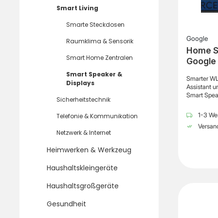
Smart Living
Smarte Steckdosen
Google
Raumklima & Sensorik
Home S
Smart Home Zentralen
Google 
Smart Speaker &
Smarter WL
Displays
Assistant 
Smart Speak
Sicherheitstechnik
integrierte
die komfort
1-3 Wer
Telefonie & Kommunikation
Ob Musik a
Versand
Termine ve
Netzwerk & Internet
abrufen od
steuern – d
Heimwerken & Werkzeug
zahlreiche
Gerät. Dank
Haushaltskleingeräte
Google Hom
größerer En
Haushaltsgroßgeräte
auf das Akt
Lautsprech
Gesundheit
für eine gl
Raum und ei