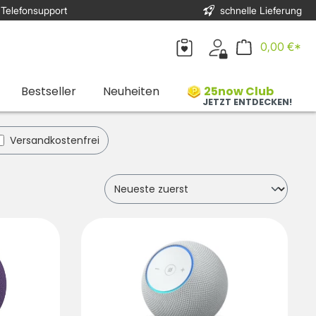
 Telefonsupport
schnelle Lieferung
0,00 €*
Bestseller
Neuheiten
25now Club
JETZT ENTDECKEN!
Filter hinzufügen: Versandkostenfrei
Versandkostenfrei