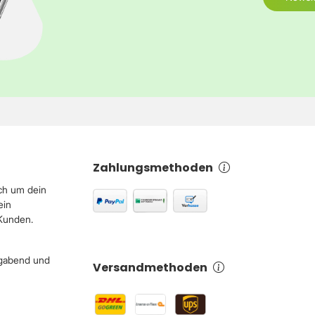
Zahlungsmethoden
ch um dein
ein
 Kunden.
igabend und
Versandmethoden