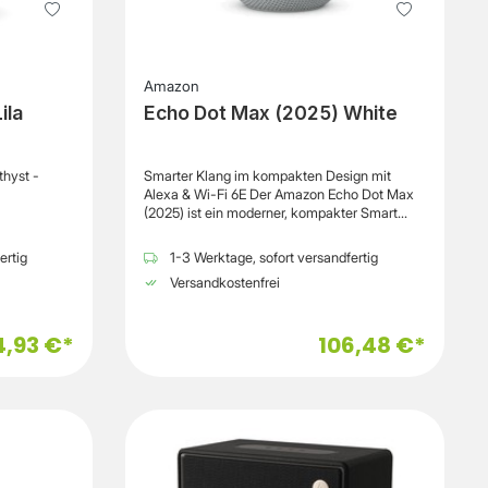
Amazon
ila
Echo Dot Max (2025) White
hyst -
Smarter Klang im kompakten Design mit
Alexa & Wi-Fi 6E Der Amazon Echo Dot Max
(2025) ist ein moderner, kompakter Smart
Speaker, der leistungsstarken Klang mit
intelligenter Sprachsteuerung kombiniert. In
ertig
1-3 Werktage, sofort versandfertig
seinem eleganten, weißen sphärischen
Versandkostenfrei
Design fügt er sich nahtlos in jede Wohn- oder
Arbeitsumgebung ein und bietet gleichzeitig
den vollen Funktionsumfang von Amazon
4,93 €*
106,48 €*
Alexa. Mit integriertem Lautsprecher liefert
der Echo Dot Max klaren, ausgewogenen
Sound für Musik, Podcasts, Nachrichten oder
Smart-Home-Steuerung. Dank der
verbesserten Audioarchitektur eignet sich das
Gerät ideal für den täglichen Einsatz in
Wohnräumen, Küchen oder Büros. Die
Steuerung erfolgt vollständig über