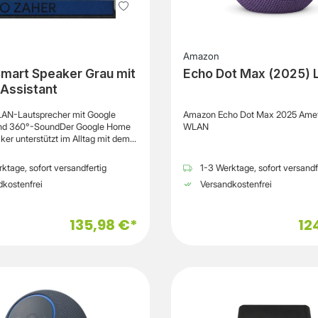
Amazon
mart Speaker Grau mit
Echo Dot Max (2025) L
Assistant
AN-Lautsprecher mit Google
Amazon Echo Dot Max 2025 Amet
und 360°-SoundDer Google Home
WLAN
er unterstützt im Alltag mit dem
n Google Assistant und ermöglicht
able Steuerung per Sprachbefehl.
ktage, sofort versandfertig
1-3 Werktage, sofort versandf
bspielen, Fragen beantworten,
kostenfrei
Versandkostenfrei
rwalten, Wettervorhersagen
er kompatible Smart-Home-Geräte
er smarte Lautsprecher vereint
135,98 €*
12
 Funktionen in einem kompakten
 der Fernfeldmikrofone erkennt
e Sprachbefehle auch aus
tfernung und reagiert zuverlässig
ivierungswort.Der leistungsstarke
er sorgt mit seinem 360°-Sound
eichmäßige Klangverteilung im
gnet sich für Musik, Podcasts und