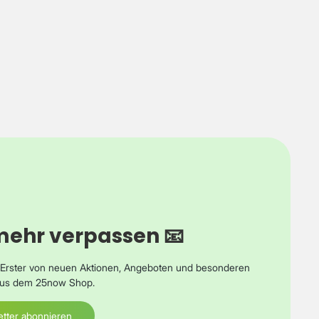
me-Hub,
ung
, Streaming,
teuerung,
ible, Amazon
oth
m Ausgang,
let, MP3-
mehr verpassen 📧
room,
s Erster von neuen Aktionen, Angeboten und besonderen
 aus dem 25now Shop.
tter abonnieren