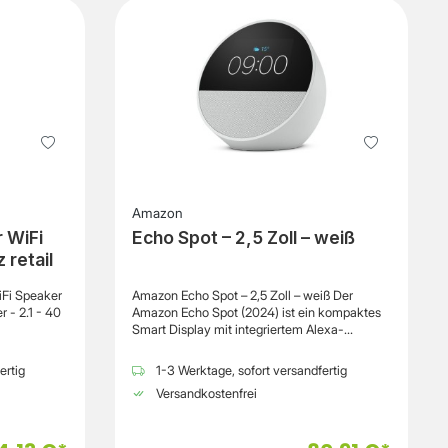
Bluetooth: Ja, Version 5.3 Übertragung:
Kabellos Energiequelle: Akku
Amazon
 WiFi
Echo Spot – 2,5 Zoll – weiß
 retail
iFi Speaker
Amazon Echo Spot – 2,5 Zoll – weiß Der
r - 2.1 - 40
Amazon Echo Spot (2024) ist ein kompaktes
Smart Display mit integriertem Alexa-
Sprachassistenten, das als smarter Wecker,
Musikplayer und Steuerzentrale dient,
ertig
1-3 Werktage, sofort versandfertig
wodurch dein Alltag komfortabler und
Versandkostenfrei
effizienter organisiert wird. Das 2,5-Zoll-
Display zeigt Uhrzeit, Wetter, Songtitel oder
smarte Informationen übersichtlich an,