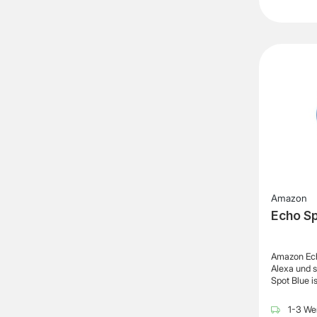
Display: Nein Touchscreen: Nein 
Nein WLAN: Wi-Fi 4 / 5 / 6 / 6E (802.11
a/b/g/n/ac/ax) Bluetooth: Ja, Ve
Amazon
Echo Sp
Amazon Ech
Alexa und 
Spot Blue is
mit integr
Lautspreche
1-3 Wer
als intelli