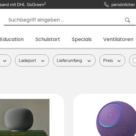
2
sand mit DHL GoGreen
persönlicher
 Education
Schulstart
Specials
Ventilatoren
Ladeport
Lieferumfang
Preis