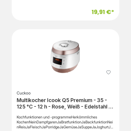
nutzerfreundlich, wodurch auch Kochanfänger schnell
Ergebnisse erzielen. Das großzügige Fassungsvermögen
19,91 €*
eignet sich für Familienmahlzeiten oder mehrere Portionen
auf einmal, wodurch Mahlzeiten effizient zubereitet werden
können. Der Reiskocher arbeitet mit einer
energiesparenden Leistung, wodurch Strom gespart wird,
ohne dass Geschmack oder Qualität leiden. Mit
herausnehmbarem Innentopf und antihaftbeschichteter
Oberfläche lässt sich der Kochbereich leicht reinigen,
wodurch die Pflege des Geräts besonders komfortabel ist.
Der transparente Deckel ermöglicht die Sicht auf den
Kochprozess, sodass Sie den Garfortschritt im Blick
behalten, wodurch Sie konstante Ergebnisse erzielen.
Durch das kompakte Design und die robuste Verarbeitung
lässt sich der Reiskocher platzsparend verstauen und ist
langlebig im täglichen Einsatz, wodurch er zur
zuverlässigen Ergänzung Ihrer Küchenausstattung wird.
Cuckoo
Multikocher Icook Q5 Premium - 35 -
125 °C - 12 h - Rose, Weiß - Edelstahl -
508 mm - 381 mm
Kochfunktionen und -programmeHerkömmliches
KochenNeinDampfgarenJaBratfunktionJaBackfunktionNei
nReisJaFleischJaPorridgeJaGemüseJaSuppeJaJoghurtJa