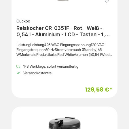
Cuckoo
Reiskocher CR-0351F - Rot - Weiß -
0,54 l - Aluminium - LCD - Tasten - 1,2
m
LeistungLeistung425 WAC Eingangsspannung120 VAC
Eingangsfrequenz60 HzStromverbrauch (Standby)65
WMerkmaleProduktfarbeRed,WhiteVolumen (l)0,54 lWieder
heizen
FunktionJaTeflonbeschichtetJaInnenbeschichtungAluminiu
1-3 Werktage, sofort versandfertig
mEingebaute AnzeigeJaDisplay-TypLCDVoreingestellte
Versandkostenfrei
KochprogrammeJaWarmhaltefunktionJaSteuerungTastenSt
opp/Annullier TasteJaTimerJaDigital-
ZeitmesserJaKabellänge1,2 mEntfernbare
129,58 €*
SchüsselJaAnzeigelichtJaGewicht und
AbmessungenBreite225 mmTiefe29,3 mmHöhe198
mmGewicht4,5 kgLieferumfangBetriebsanleitungJa