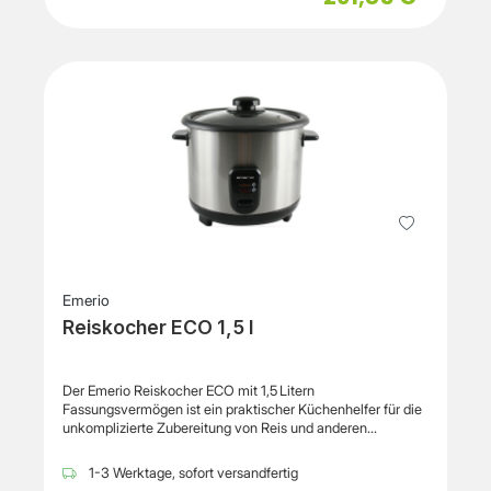
Emerio
Reiskocher ECO 1,5 l
Der Emerio Reiskocher ECO mit 1,5 Litern
Fassungsvermögen ist ein praktischer Küchenhelfer für die
unkomplizierte Zubereitung von Reis und anderen
Getreidesorten, wodurch Sie perfekt gegarten Reis ohne
großen Aufwand erhalten. Die einfache Bedienung über
1-3 Werktage, sofort versandfertig
eine Ein‑Tasten‑Steuerung macht das Gerät besonders