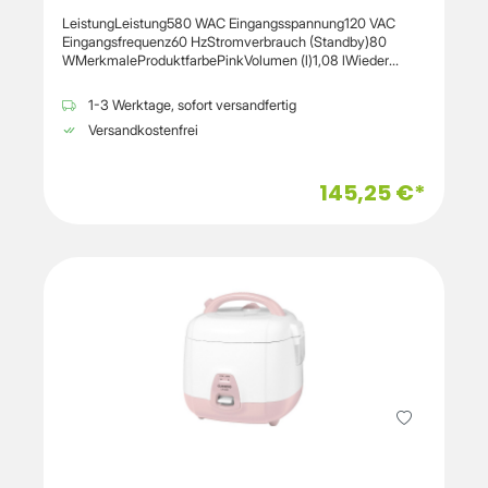
Innentopf 1 × Dampfeinsatz 1 × Messbecher 1 ×
LeistungLeistung580 WAC Eingangsspannung120 VAC
Benutzerhandbuch
Eingangsfrequenz60 HzStromverbrauch (Standby)80
WMerkmaleProduktfarbePinkVolumen (l)1,08 lWieder
heizen
FunktionJaTeflonbeschichtetJaInnenbeschichtungAluminiu
1-3 Werktage, sofort versandfertig
mEingebaute AnzeigeJaDisplay-TypLCDVoreingestellte
Versandkostenfrei
KochprogrammeJaWarmhaltefunktionJaWarmhaltefunktion
-Zeit3 hSteuerungTastenStopp/Annullier
TasteJaTimerJaDigital-ZeitmesserJaMaximum Zeit-
145,25 €*
Timer90 hKabellänge1,2 mEntfernbare
SchüsselJaAnzeigelichtJaGewicht und
AbmessungenBreite235 mmTiefe317 mmHöhe213
mmGewicht4,9 kg