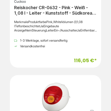
Cuckoo
Reiskocher CR-0632 - Pink - Weiß -
1,08 l - Leiter - Kunststoff - Südkorea -
240 V
MerkmaleProduktfarbePink,WhiteVolumen (l)1,08
lTeflonbeschichtetJaEingebaute
AnzeigeNeinSteuerungLeiterEin-/AusschalterJaEntfernbare
SchüsselJaAnzeigelichtJaGriff(e)JaGehäusematerialKunst
stoffScharnierdeckelJaUrsprungslandSüdkoreaDeckel mit
1-3 Werktage, sofort versandfertig
DampfauslassJaLeistungAC Eingangsspannung240 VAC
Versandkostenfrei
Eingangsfrequenz50 Hz
116,05 €*