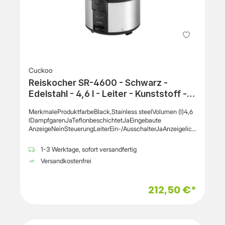
Cuckoo
Reiskocher SR-4600 - Schwarz -
Edelstahl - 4,6 l - Leiter - Kunststoff -
Edelstahl - 240 V
MerkmaleProduktfarbeBlack,Stainless steelVolumen (l)4,6
lDampfgarenJaTeflonbeschichtetJaEingebaute
AnzeigeNeinSteuerungLeiterEin-/AusschalterJaAnzeigelich
tJaGriff(e)JaEinfach zu
säubernJaGehäusematerialPlastic,Stainless
1-3 Werktage, sofort versandfertig
steelScharnierdeckelJaUrsprungslandSüdkoreaDeckel mit
Versandkostenfrei
DampfauslassJaLeistungAC Eingangsspannung240 VAC
Eingangsfrequenz50
HzLieferumfangMessbecherJaSpachtelJa
212,50 €*