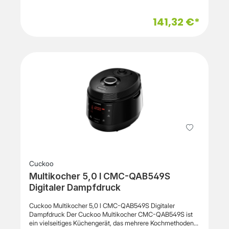
CRP-
ST0609FMessbecherReislöffelReinigungsstiftBedienungsa
nleitung
141,32 €*
Cuckoo
Multikocher 5,0 l CMC-QAB549S
Digitaler Dampfdruck
Cuckoo Multikocher 5,0 l CMC-QAB549S Digitaler
Dampfdruck Der Cuckoo Multikocher CMC-QAB549S ist
ein vielseitiges Küchengerät, das mehrere Kochmethoden