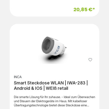
ganz bequem per Fernbedienung ein und aus. Es verfügt
nicht nur über einen erhöhten Berührungsschutz, sondern
20,85 €*
besticht außerdem durch folgende Eigenschaften:
Komfortables Ein- und Ausschalten von Elektrogeräten und
Lampen bis 2300 WDauerhafte Speicherung der
Codierung, auch bei StromausfällenReichweite bis zu 25
MeterFrequenz 433,92 MHzIP20Inklusive Batterie Typ
CR2032
INCA
Smart Steckdose WLAN | IWA-283 |
Android & IOS | WEIß retail
Die smarte Lösung für Ihr zuhause. - Ideal zum Überwachen
und Steuern der Elektrogeräte im Haus. Mit kabelloser
Übertragungstechnologie bietet diese Steckdose eine