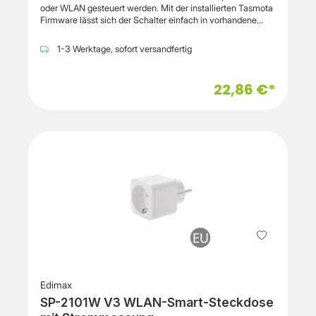
oder WLAN gesteuert werden. Mit der installierten Tasmota
Firmware lässt sich der Schalter einfach in vorhandene
Systeme zur Heimautomation, IoT oder M2M einbinden. Mit
Hilfe des Webinterfaces kann die Steckdose geschaltet
1-3 Werktage, sofort versandfertig
werden, ohne auf die Cloud oder eine App angewiesen zu
sein.Auf einen Blick kann der aktuelle Energieverbrauch an
der Steckdose ermittelt werden. So können Energieeffizienz
22,86 €*
und Kosten bewertet werden, und ungewöhnliche
Betriebszustände können erkannt
werden.AllgemeinProdukttypSmart-
SteckerFunktionenElektrische
EnergiemessungAnschlusstechnikKabellos - Wi-
FiFrequenzband2.4 GhzMerkmaleLED-AnzeigerInternet der
Dinge (IoT)Internet der Dinge (IoT)
kompatibelJaIntelligenter
AssistentAlexaVerschiedenesFarbeWeißNennspannungWec
hselstrom 230 VGestellte Leistung2500 WattAbmessungen
und GewichtBreite5.1 cmTiefe5.1 cmHöhe4.5 cm
Edimax
SP-2101W V3 WLAN-Smart-Steckdose