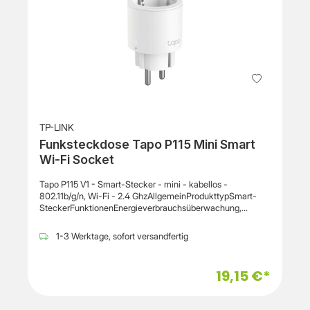
mit einer Betriebsspannung von 100 bis 250 V bei 50/60 Hz
und ist für eine maximale Stromstärke von 16 A ausgelegt.
Das Gehäuse besteht aus Kunststoff und ist als kompakter
Steckdosenadapter konzipiert. Für den Einsatz ist der
Betrieb in Innenräumen vorgesehen. Maße: 54 x 56 x 70
mm, Gewicht: ca. 75 g.
TP-LINK
Funksteckdose Tapo P115 Mini Smart
Wi-Fi Socket
Tapo P115 V1 - Smart-Stecker - mini - kabellos -
802.11b/g/n, Wi-Fi - 2.4 GhzAllgemeinProdukttypSmart-
SteckerFunktionenEnergieverbrauchsüberwachung,
Elektronik
ein-/ausschaltenStromquelleSteckdoseAnschlusstechnikK
1-3 Werktage, sofort versandfertig
abellos - IEEE 802.11b, IEEE 802.11g, IEEE 802.11n, Wi-
FiFrequenzband2.4 GhzUnterstütztes Hostgeräte-
OSAndroid 4.4 (KitKat) oder höher, iOS 10 oder
19,15 €*
höherMerkmaleBis 3680 Watt, ein/aus Taste, Away Modus,
Fernzugriff, Sprachsteuerung, LED-Anzeiger, Timer, schwer
entflammbar, bis zu 16 A, ZeitplanfunktionInternet der Dinge