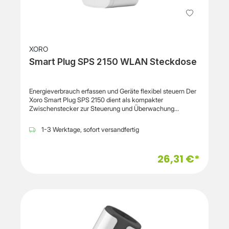
XORO
Smart Plug SPS 2150 WLAN Steckdose
Energieverbrauch erfassen und Geräte flexibel steuern Der
Xoro Smart Plug SPS 2150 dient als kompakter
Zwischenstecker zur Steuerung und Überwachung
elektrischer Geräte im Haushalt. Durch die Integration in ein
WLAN-Netzwerk können angeschlossene Geräte gezielt
1-3 Werktage, sofort versandfertig
geschaltet werden. Gleichzeitig lässt sich der
Stromverbrauch erfassen, wodurch eine bessere Übersicht
über die Nutzung einzelner Geräte entsteht. Die integrierte
26,31 €*
Funktion zur Verbrauchsmessung unterstützt eine bewusste
Nutzung elektrischer Geräte. Zusätzlich ermöglicht die
Energiezuteilung eine strukturierte Steuerung von
Laufzeiten und Einsatzzeiten. Dadurch lassen sich Abläufe
im Alltag gezielt organisieren. Technisch ist der Smart Plug
für eine Betriebsspannung von 100 bis 250 V bei 50/60 Hz
ausgelegt und unterstützt eine maximale Stromstärke von
16 A. Die Bauform als Zwischenstecker erlaubt eine direkte