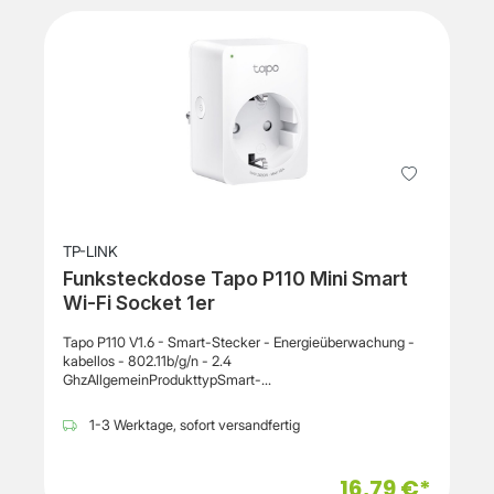
(IoT)Internet der Dinge (IoT) kompatibelJaKompatible
AnwendungTapo
appKommunikationsartWolkeKommunikationstechnologie
Wi-FiIntelligenter AssistentGoogle Assistant,
AlexaSprachgesteuertIndirektVerschiedenesProduktmateri
alPolycarbonatErforderliche NetzspannungWechselstrom
100-240 VLeistungsaufnahme im Betrieb1.88
WattKennzeichnungRoHS, EAC, PC UL94 V0Abmessungen
und GewichtBreite4.9 cmTiefe4.9 cmHöhe6
cmUmgebungsbedingungenMin Betriebstemperatur0
°CMax. Betriebstemperatur35 °CZulässige Luftfeuchtigkeit
im Betrieb10 - 90% RH (non-condensing)
TP-LINK
Funksteckdose Tapo P110 Mini Smart
Wi-Fi Socket 1er
Tapo P110 V1.6 - Smart-Stecker - Energieüberwachung -
kabellos - 802.11b/g/n - 2.4
GhzAllgemeinProdukttypSmart-
SteckerUmgebungInnenbereichFunktionenFernbedienung,
EnergieverbrauchsüberwachungStromquelleSteckdoseAns
1-3 Werktage, sofort versandfertig
chlusstechnikKabellos - IEEE 802.11b, IEEE 802.11g, IEEE
802.11nFrequenzband2.4 GhzErforderliches
BetriebssystemApple iOS 9.0 oder höher, Android 4.4
16,79 €*
(KitKat) oder höherMerkmaleSprachsteuerung,