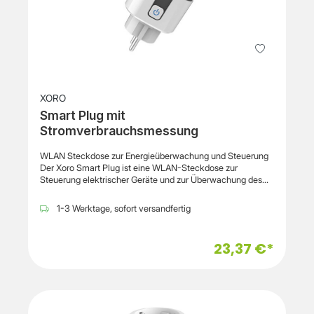
Nutzung an bestehenden Steckdosen, ohne zusätzlichen
Installationsaufwand. Das Gehäuse besteht aus Kunststoff
und ist für den Einsatz in Innenräumen vorgesehen. Der
Smart Plug eignet sich zur Integration in bestehende
Netzwerke und kann flexibel im Haushalt eingesetzt
werden. Maße: 56 x 50 x 64 cm, Gewicht: ca. 81 g.
XORO
Smart Plug mit
Stromverbrauchsmessung
WLAN Steckdose zur Energieüberwachung und Steuerung
Der Xoro Smart Plug ist eine WLAN-Steckdose zur
Steuerung elektrischer Geräte und zur Überwachung des
Stromverbrauchs im Haushalt. Angeschlossene Geräte
lassen sich gezielt ein- und ausschalten, wodurch eine
1-3 Werktage, sofort versandfertig
bessere Kontrolle im Alltag möglich ist. Gleichzeitig kann
der Energieverbrauch nachvollzogen werden, was eine
strukturierte Nutzung elektrischer Geräte unterstützt. Zu
23,37 €*
den Funktionen gehören die Messung des Stromverbrauchs
sowie die Möglichkeit zur Energiezuteilung. Dadurch
können angeschlossene Geräte bewusst gesteuert und
deren Nutzung besser geplant werden. Die Verbindung
erfolgt über WLAN, sodass der Smart Plug in bestehende
Netzwerke integriert werden kann. Der Smart Plug arbeitet