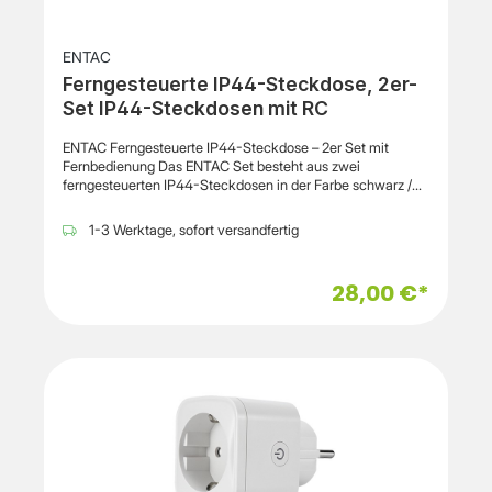
ENTAC
Ferngesteuerte IP44-Steckdose, 2er-
Set IP44-Steckdosen mit RC
ENTAC Ferngesteuerte IP44-Steckdose – 2er Set mit
Fernbedienung Das ENTAC Set besteht aus zwei
ferngesteuerten IP44-Steckdosen in der Farbe schwarz /
grün. Die Steckdosen verfügen über Schuko-Anschlüsse
mit einer Stromstärke von 10 A und einer maximalen
1-3 Werktage, sofort versandfertig
Leistung von 2300 W. Die Schutzart IP44 ermöglicht den
Einsatz in geschützten Außenbereichen. Die Reichweite der
Fernbedienung beträgt bis zu 50 Meter. Die Abmessungen
28,00 €*
betragen 56 x 56 x 86,8 mm. Produktdetails Farbeschwarz /
grün Sockel2x Schuko (10A) Leistung2300 W
Stromstärke10 A SteckdosentypSchuko Steckdosen1 Stck
IP KlasseIP44 Nennstrom10 A Breite56 mm Höhe56 mm
Tiefe86.8 mm Reichweite (m)50