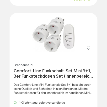
Zeitplanfunktion, Timer, schwer entflammbar, LED-
Anzeiger, 16 A max. Laststrom, bis 3680 Watt, Away Modus,
Überlastungsschutz, rostfrei, automatische
Abschaltfunktion, KindersicherungInternet der Dinge
(IoT)Internet der Dinge (IoT) kompatibelJaKompatible
AnwendungTapo
appKommunikationsartWolkeKommunikationstechnologie
Wi-FiIntelligenter AssistentAlexa, Google Assistant,
SiriSprachgesteuertIndirektVerschiedenesProduktmaterialP
olycarbonatVerschlüsselungsalgorithmusWEP, WPA-PSK,
WPA2-PSK, WPA3Erforderliche
NetzspannungWechselstrom 220-240 VNennstrom16
ALeistungsaufnahme im Betrieb1.64 WattKennzeichnungUL
94 V-0, RoHS, UKCAAbmessungen und GewichtBreite5.1
cmTiefe4 cmHöhe7.2 cmUmgebungsbedingungenMin
Betriebstemperatur0 °CMax. Betriebstemperatur40
Brennenstuhl
°CZulässige Luftfeuchtigkeit im Betrieb10 - 90% RH (non-
Comfort-Line Funkschalt-Set Mini 3+1,
condensing)
3er Funksteckdosen Set (Innenbereich,
mit Handsender und erhöhtem
Das Comfort-Line Mini Funkschalt-Set 3+1 besticht durch
Berührungsschutz)
seine Qualität und Sicherheit in allen Bereichen. Mit drei
Funksteckdosen für den Innenbereich im handlichen Mini-
Design, bietet dieses Set jede Menge Möglichkeiten für
mehr Komfort daheim. Schalten Sie
1-3 Werktage, sofort versandfertig
Unterhaltungselektronik, Lampen, Ventilatoren und mehr