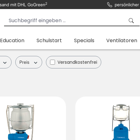
2
sand mit DHL GoGreen
persönlicher
 Education
Schulstart
Specials
Ventilatoren
Filter hinzufügen: Versandkostenfrei
Versandkostenfrei
Preis