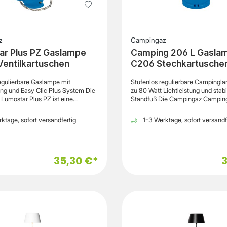
z
Campingaz
ar Plus PZ Gaslampe
Camping 206 L Gaslam
Ventilkartuschen
C206 Stechkartusche
egulierbare Gaslampe mit
Stufenlos regulierbare Campingla
g und Easy Clic Plus System Die
zu 80 Watt Lichtleistung und stab
Lumostar Plus PZ ist eine
Standfuß Die Campingaz Camping 206 L ist
nd leistungsstarke Gaslampe für
eine klassische Gaslampe für Ca
utdoor-Abenteuer und
Outdoor-Aktivitäten und den Eins
ktage, sofort versandfertig
1-3 Werktage, sofort versandf
ivitäten im Freien. Dank der
Garten. Dank ihrer stabilen Konstr
n Piezozündung lässt sich die
der hohen Lichtleistung sorgt sie f
ortabel und ohne Streichhölzer
zuverlässige Beleuchtung auf de
eug entzünden. Die Lichtleistung
Campingplatz, beim Angeln oder b
35,30 €*
3
los reguliert werden und reicht
Freizeitaktivitäten im Freien. Die
ngsvollem Umgebungslicht bis zu
mit einer Campingaz C206 GLS
n Ausleuchtung des
Stechkartusche betrieben und bie
tzes oder Vorzelts.Die Lampe wird
Brenndauer von bis zu 5 Stunden.
mpingaz CV Plus Ventilkartuschen
Helligkeit lässt sich stufenlos von
nd verfügt über das Easy Clic Plus
Watt regulieren, wodurch die Licht
urch lässt sich die Kartusche
flexibel an die jeweilige Situatio
 sicher montieren sowie bei Bedarf
werden kann. Das geschützte La