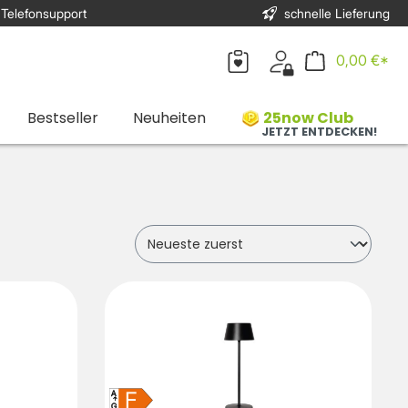
 Telefonsupport
schnelle Lieferung
0,00 €*
Bestseller
Neuheiten
25now Club
JETZT ENTDECKEN!
F
A
↑
G