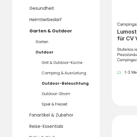
Gesundheit
Heimtierbedarf
Campinga
Garten & Outdoor
Lumost
für CV 
Garten
Stufenlos r
Outdoor
Piezozündun
Campingaz 
Grill & Outdoor-Küche
kompakte u
Camping, O
1-3 Wer
Camping & Ausrüstung
Freizeitakt
integrierte
Outdoor-Beleuchtung
Lampe komf
oder Feuerz
Outdoor-Strom
kann stufen
von stimmu
Spiel & Freizeit
einer helle
Campingpla
Fanartikel & Zubehör
mit den Ca
betrieben u
Reise-Essentials
System. Dad
schnell und