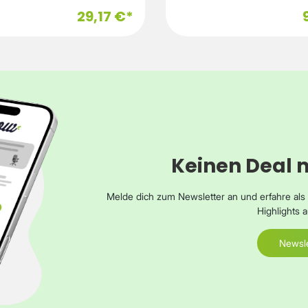
ne
cht. Technische
29,17 €*
CampingleuchteProduktfarbeTran
Highlights Hersteller:
stigungstypAufhängerhakenBei
aleLampentypLEDGlühbirnenlebe
D-Outdoorleuchte Farbe: Weiß
(Std.)6 hLichtstrom (Laterne)90
 Akkukapazität: 6.000
lmLichtfarbeWeißEin-/Ausschalte
C oder
EnergiequelleAkkuAufladequelleSo
kapazität1000 mAhBatteriespann
: 5 V / 2 A (10 W) Dimmbare
VGewicht und AbmessungenBreit
iedene Lichtfarben
mmTiefe109 mmHöhe127 mm
rnlichtfunktion Integrierte
htdauer: ca. 3–7
Keinen Deal 
e: 194 mm
 × RealPower
0 1 × USB-C-auf-USB-
Melde dich zum Newsletter an und erfahre al
(50 cm) 1 ×
Highlights
Bedienungsanleitung 1 × Servicekarte
Newsle