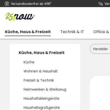
1
Versandkostenfrei ab 49€
Ver
e springen
Zur Hauptnavigation springen
Küche, Haus & Freizeit
Technik & IT
Office &
Hersteller
Küche, Haus & Freizeit
Küche
Wohnen & Haushalt
Freizeit & Technik
Heimwerken & Werkzeug
Haushaltskleingeräte
Haushaltsgroßgeräte