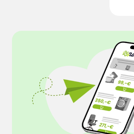
Notfalleinsatz ma
Eigenschaften & 
RealPower Modell: LED Outdoor Light 190
Produkttyp: LE
Integrierte Powerbank
mAh (22 Wh) Aufladung per USB-
Solarpanel USB-C-Eingang: 5 V / 2 A (10 W)
USB-A-Ausgang
LED-Leuchtmodule Versch
Blinkmodus / Wa
LED-Taschenlampe Leuc
Stunden Ladezeit: ca. 6–8 Stunden Schutzart:
IP44 Ideal für Camping, Garten, Reisen und
Notfälle Kompaktes und tragbares Design
Breite: 78 mm Tiefe: 78 mm Höh
Gewicht: 400 g Lieferumfang 1
LED Outdoor Light 19
C-Ladekabel 