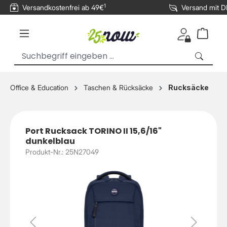
1
Versandkostenfrei ab 49€
Versand mit 
inhalt springen
Office & Education
Taschen & Rücksäcke
Rucksäcke
Port Rucksack TORINO II 15,6/16"
dunkelblau
Produkt-Nr.: 25N27049