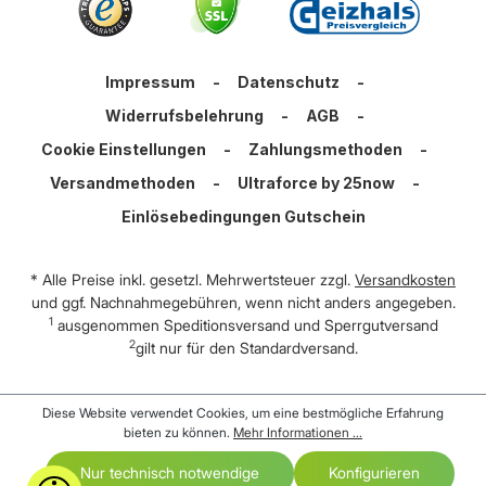
Impressum
-
Datenschutz
-
Widerrufsbelehrung
-
AGB
-
Cookie Einstellungen
-
Zahlungsmethoden
-
Versandmethoden
-
Ultraforce by 25now
-
Einlösebedingungen Gutschein
* Alle Preise inkl. gesetzl. Mehrwertsteuer zzgl.
Versandkosten
und ggf. Nachnahmegebühren, wenn nicht anders angegeben.
1
ausgenommen Speditionsversand und Sperrgutversand
2
gilt nur für den Standardversand.
Diese Website verwendet Cookies, um eine bestmögliche Erfahrung
bieten zu können.
Mehr Informationen ...
Nur technisch notwendige
Konfigurieren