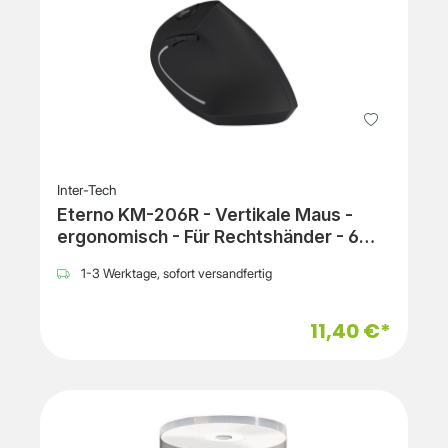
Inter-Tech
Eterno KM-206R - Vertikale Maus -
ergonomisch - Für Rechtshänder - 6
Tasten - kabellos - 2.4 GHz -
1-3 Werktage, sofort versandfertig
kabelloser Empfänger (USB)
11,40 €*