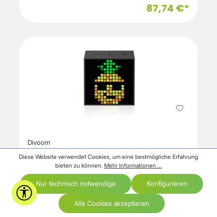
87,74 €*
Divoom
Timebox Evo Bluetooth-Lautsprecher
Diese Website verwendet Cookies, um eine bestmögliche Erfahrung
mit Pixel-Art-Display Schwarz
bieten zu können.
Mehr Informationen ...
1-3 Werktage, sofort versandfertig
Nur technisch notwendige
Konfigurieren
Werkzeugleiste anzeigen
Alle Cookies akzeptieren
36,56 €*