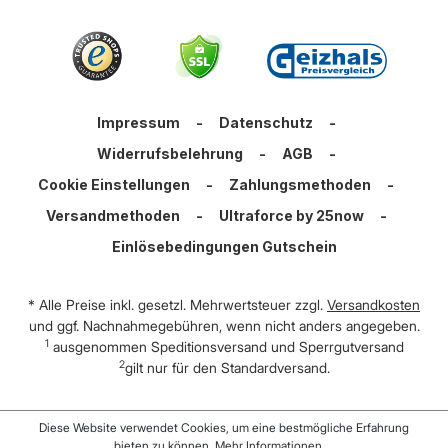
Impressum
-
Datenschutz
-
Widerrufsbelehrung
-
AGB
-
Cookie Einstellungen
-
Zahlungsmethoden
-
Versandmethoden
-
Ultraforce by 25now
-
Einlösebedingungen Gutschein
* Alle Preise inkl. gesetzl. Mehrwertsteuer zzgl.
Versandkosten
und ggf. Nachnahmegebühren, wenn nicht anders angegeben.
1
ausgenommen Speditionsversand und Sperrgutversand
2
gilt nur für den Standardversand.
Diese Website verwendet Cookies, um eine bestmögliche Erfahrung
bieten zu können.
Mehr Informationen ...