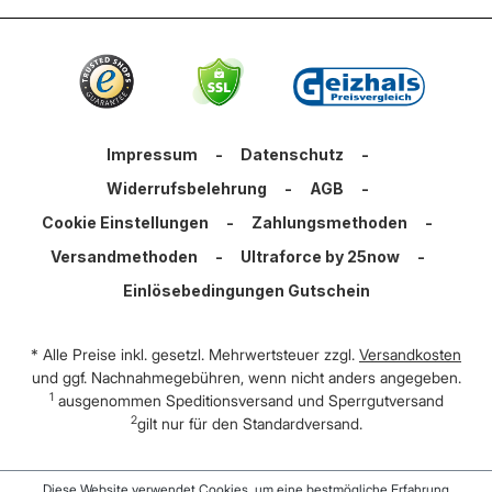
Impressum
-
Datenschutz
-
Widerrufsbelehrung
-
AGB
-
Cookie Einstellungen
-
Zahlungsmethoden
-
Versandmethoden
-
Ultraforce by 25now
-
Einlösebedingungen Gutschein
* Alle Preise inkl. gesetzl. Mehrwertsteuer zzgl.
Versandkosten
und ggf. Nachnahmegebühren, wenn nicht anders angegeben.
1
ausgenommen Speditionsversand und Sperrgutversand
2
gilt nur für den Standardversand.
Diese Website verwendet Cookies, um eine bestmögliche Erfahrung